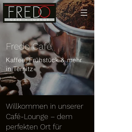
Fredo Café
Kaffee, Frühstück & mehr
in Ternitz
Willkommen in unserer
Café-Lounge – dem
perfekten Ort für