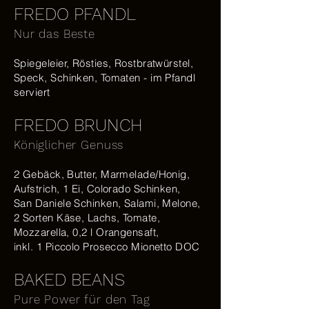
FREDO PFANDL
Nur das Beste
Spiegeleier, Rösties, Rostbratwürstel,
Speck, Schinken, Tomaten - im Pfandl
serviert
FREDO BRUNCH
Königlicher Genuss
2 Gebäck, Butter, Marmelade/Honig,
Aufstrich, 1 Ei, Colorado Schinken,
San Daniele Schinken, Salami, Melone,
2 Sorten Käse, Lachs, Tomate,
Mozzarella, 0,2 l Orangensaft,
inkl. 1 Piccolo Prosecco Mionetto DOC
BAKED BEANS
Pure Power für den Tag