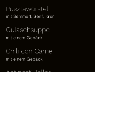
Pusztawürstel
mit Semmerl, Senf, Kren
Gulaschsuppe
mit einem Gebäck
Chili con Carne
mit einem Gebäck
Antipasti Teller
Rohschinken, Melone, Tomate,
Mozzarella, inkl. Gebäck, garniert
Panini – frisch zubereitet
Tomate-Mozzarella-Rucola
Schinken-Mozzarella-Salat
Salami-Mozzarella-Rucola