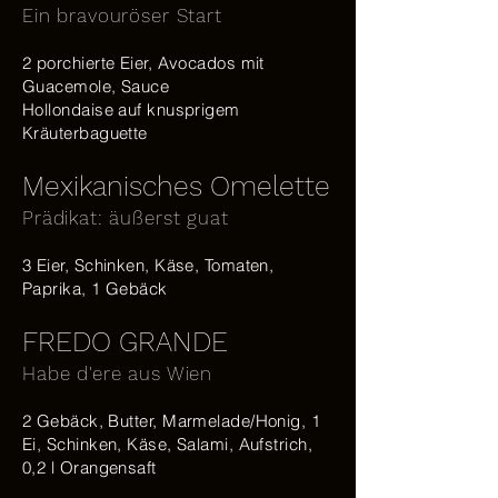
Ein bravouröser Start
2 porchierte Eier, Avocados mit
Guacemole, Sauce
Hollondaise auf knusprigem
Kräuterbaguette
Mexikanisches Omelette
Prädikat: äußerst guat
3 Eier, Schinken, Käse, Tomaten,
Paprika, 1 Gebäck
FREDO GRANDE
Habe d'ere aus Wien
2 Gebäck, Butter, Marmelade/Honig, 1
Ei, Schinken, Käse, Salami, Aufstrich,
0,2 l Orangensaft